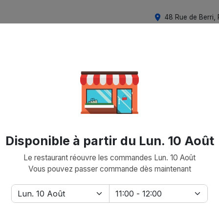
place
48 Rue de Berri, 
Disponible à partir du Lun. 10 Août
Le restaurant réouvre les commandes Lun. 10 Août
Vous pouvez passer commande dès maintenant
pdate
keyboard_arrow_down
Choisir un créneau
Ajouter une adresse 