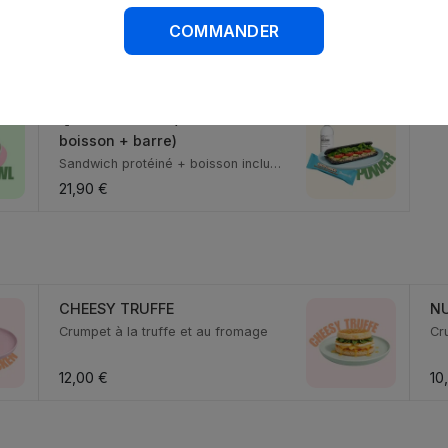
🥪 Menu Sandwich protéiné +
🥗
boisson
Sa
COMMANDER
Menu Sandwich protéiné + boisson
incluse
16,90 €
18
💪 MENU Power (Sandwich +
boisson + barre)
Sandwich protéiné + boisson incluse
+ barre prot...
21,90 €
CHEESY TRUFFE
N
Crumpet à la truffe et au fromage
Cr
12,00 €
10