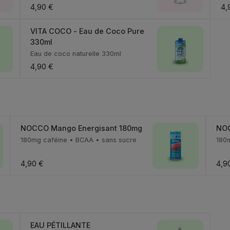
4,90 €
4,
VITA COCO - Eau de Coco Pure
330ml
Eau de coco naturelle 330ml
4,90 €
NOCCO Mango Energisant 180mg
NOC
180mg caféine • BCAA • sans sucre
180
4,90 €
4,9
EAU PÉTILLANTE