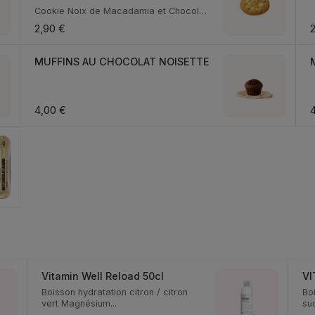
Cookie Noix de Macadamia et Chocolat
Blanc
2,90 €
2
MUFFINS AU CHOCOLAT NOISETTE
4,00 €
4
Vitamin Well Reload 50cl
VI
Boisson hydratation citron / citron
Bo
vert Magnésium...
su