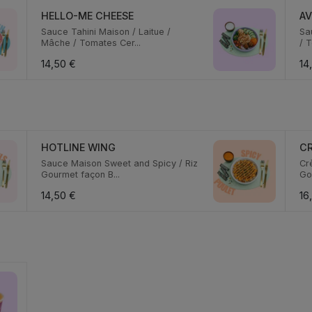
HELLO-ME CHEESE
AV
Sauce Tahini Maison / Laitue /
Sa
Mâche / Tomates Cer...
/ T
14,50 €
14
HOTLINE WING
CR
Sauce Maison Sweet and Spicy / Riz
Cr
Gourmet façon B...
Go
14,50 €
16