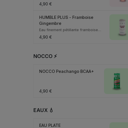
Magnésium • N...
4,90 €
HUMBLE PLUS - Framboise
Gingembre
Eau finement pétillante framboise
gingembre, 5g de...
4,90 €
NOCCO ⚡
NOCCO Peachango BCAA+
4,90 €
EAUX 💧
EAU PLATE