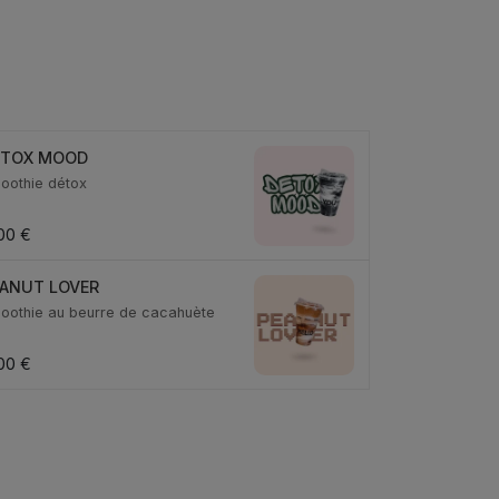
ETOX MOOD
oothie détox
,00 €
ANUT LOVER
oothie au beurre de cacahuète
,00 €