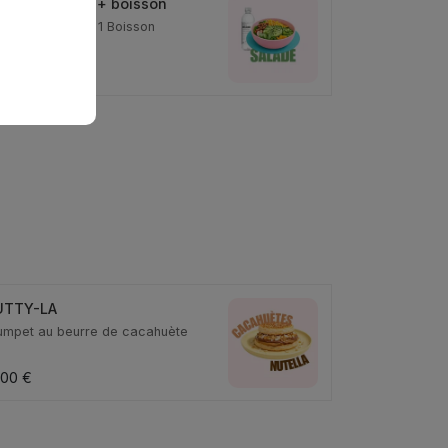
 Menu Salade + boisson
lade au choix + 1 Boisson
,50 €
UTTY-LA
umpet au beurre de cacahuète
,00 €