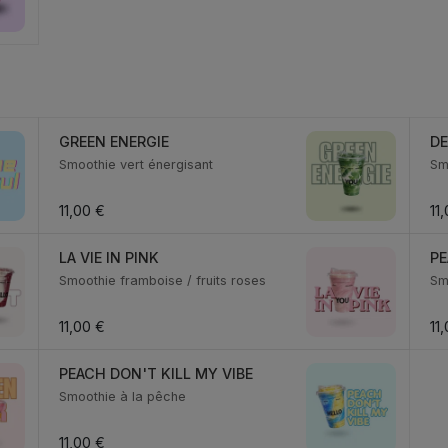
GREEN ENERGIE
D
Smoothie vert énergisant
Sm
11,00 €
11
LA VIE IN PINK
PE
Smoothie framboise / fruits roses
Sm
11,00 €
11
PEACH DON'T KILL MY VIBE
Smoothie à la pêche
11,00 €