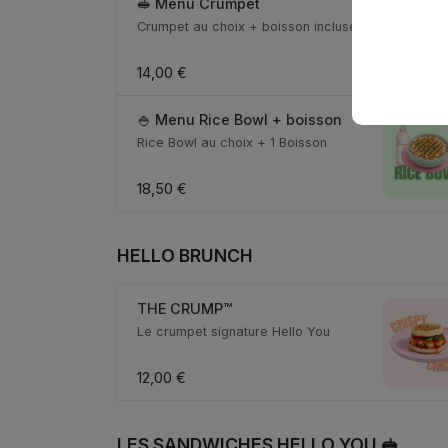
🥪 Menu Crumpet
Crumpet au choix + boisson incluse
14,00 €
🍚 Menu Rice Bowl + boisson
Rice Bowl au choix + 1 Boisson
18,50 €
HELLO BRUNCH
THE CRUMP™
Le crumpet signature Hello You
12,00 €
LES SANDWICHES HELLO YOU 🥪